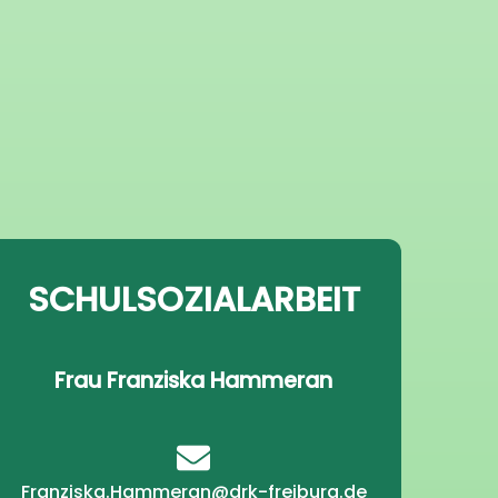
SCHULSOZIALARBEIT
Frau Franziska Hammeran
Franziska.Hammeran@drk-freiburg.de