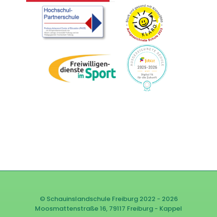
© Schauinslandschule Freiburg 2022 - 2026
Moosmattenstraße 16, 79117 Freiburg - Kappel