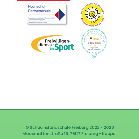
© Schauinslandschule Freiburg 2022 - 2026
Moosmattenstraße 16, 79117 Freiburg - Kappel