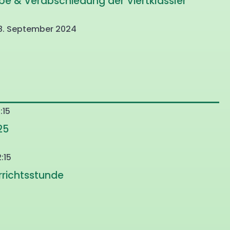
be & Verabschiedung der Viertklässler
08. September 2024
:15
25
:15
rrichtsstunde